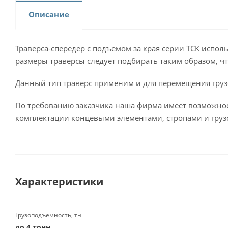
Описание
Траверса-спередер с подъемом за края серии ТСК испол
размеры траверсы следует подбирать таким образом, ч
Данный тип траверс применим и для перемещения грузо
По требованию заказчика наша фирма имеет возможнос
комплектации концевыми элементами, стропами и груз
Характеристики
Грузоподъемность, тн
до 4 тонн