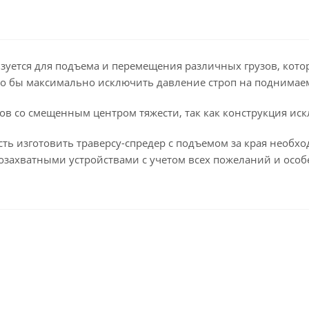
ьзуется для подъема и перемещения различных грузов, кото
то бы максимально исключить давление строп на поднимае
в со смещенным центром тяжести, так как конструкция ис
ть изготовить траверсу-спредер с подъемом за края необх
озахватными устройствами с учетом всех пожеланий и особ