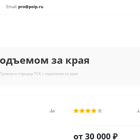
Email:
pro@poip.ru
подъемом за края
Траверса-спредер ТСК с подъемом за края
А
от
30 000 ₽