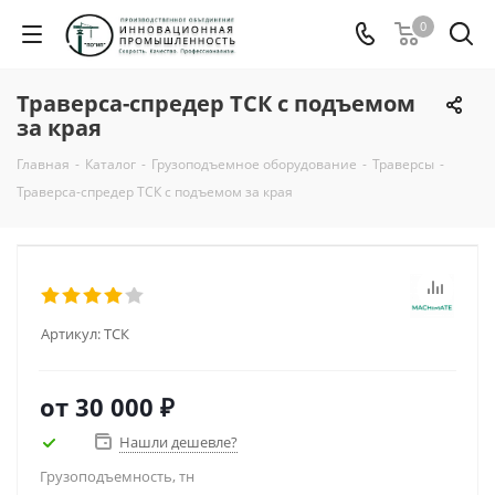
0
Траверса-спредер ТСК с подъемом
за края
Главная
-
Каталог
-
Грузоподъемное оборудование
-
Траверсы
-
Траверса-спредер ТСК с подъемом за края
Артикул:
ТСК
от
30 000 ₽
Нашли дешевле?
Грузоподъемность, тн