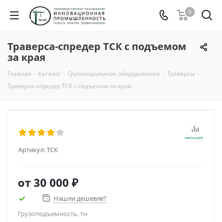
0
Траверса-спредер ТСК с подъемом
за края
Главная
-
Каталог
-
Грузоподъемное оборудование
-
Траверсы
-
Траверса-спредер ТСК с подъемом за края
Артикул:
ТСК
от
30 000 ₽
Нашли дешевле?
Грузоподъемность, тн