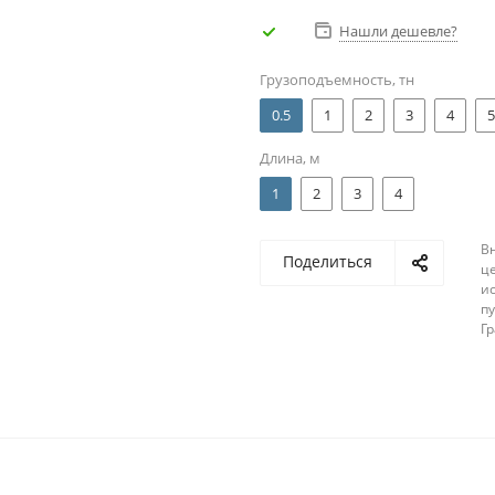
Нашли дешевле?
Грузоподъемность, тн
0.5
1
2
3
4
5
Длина, м
1
2
3
4
В
Поделиться
ц
и
п
Г