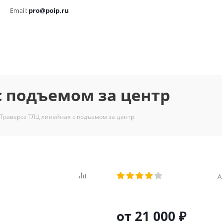
Email:
pro@poip.ru
с подъемом за центр
Траверса ТЛЦ линейная с подъемом за центр
А
от
21 000 ₽