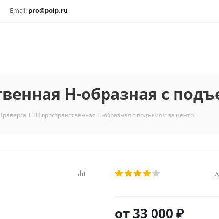
Email:
pro@poip.ru
твенная Н-образная с подъ
Траверса ТНЦ пространственная Н-образная с подъемом за центр
А
от
33 000 ₽