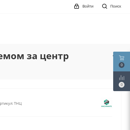
Войти
Поиск
емом за центр
0
0
ртикул:
ТНЦ