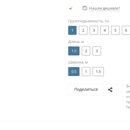
Нашли дешевле?
Грузоподъемность, тн
1
2
3
4
5
6
Длина, м
1.5
2
3
Ширина, м
0.5
1
1.5
В
Поделиться
ц
и
п
Г