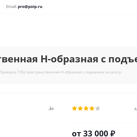
Email:
pro@poip.ru
твенная Н-образная с подъ
Траверса ТНЦ пространственная Н-образная с подъемом за центр
А
от
33 000 ₽