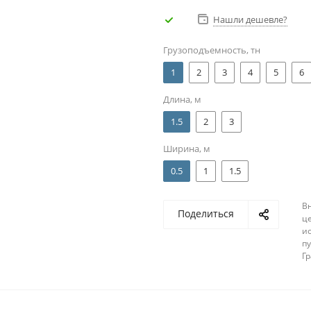
Нашли дешевле?
Грузоподъемность, тн
1
2
3
4
5
6
Длина, м
1.5
2
3
Ширина, м
0.5
1
1.5
В
Поделиться
ц
и
п
Г