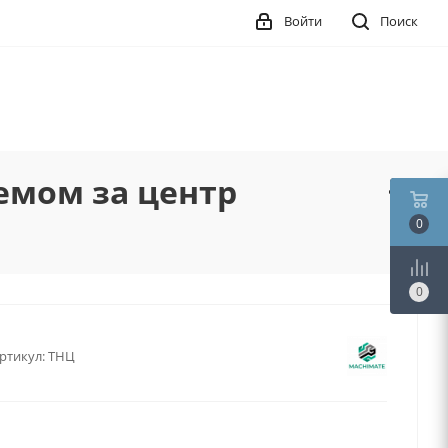
Войти
Поиск
емом за центр
0
0
ртикул:
ТНЦ