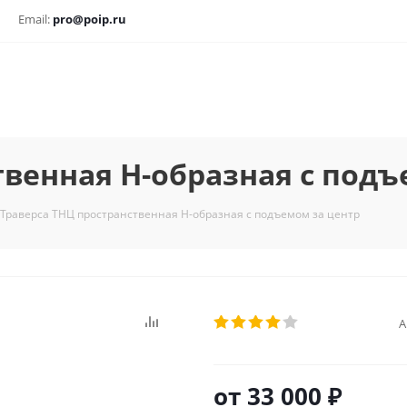
Email:
pro@poip.ru
твенная Н-образная с подъ
Траверса ТНЦ пространственная Н-образная с подъемом за центр
А
от
33 000 ₽