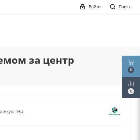
Войти
Поиск
емом за центр
0
0
ртикул:
ТНЦ