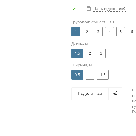
Нашли дешевле?
Грузоподъемность, тн
1
2
3
4
5
6
Длина, м
1.5
2
3
Ширина, м
0.5
1
1.5
В
Поделиться
ц
и
п
Г