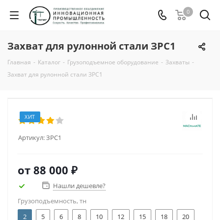
0
Захват для рулонной стали ЗРС1
Главная
-
Каталог
-
Грузоподъемное оборудование
-
Захваты
-
Захват для рулонной стали ЗРС1
ХИТ
Артикул:
ЗРС1
от
88 000 ₽
Нашли дешевле?
Грузоподъемность, тн
2
5
6
8
10
12
15
18
20