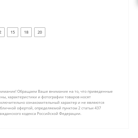
2
15
18
20
нимание! Обращаем Ваше внимание на то, что приведенные
ены, характеристики и фотографии товаров носят
сключительно ознакомительный характер и не являются
убличной офертой, определяемой пунктом 2 статьи 437
ражданского кодекса Российской Федерации.