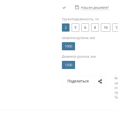
Нашли дешевле?
Грузоподъемность, тн
2
5
6
8
10
1
Ширина рулона, мм
1000
Диаметр рулона, мм
1200
В
Поделиться
ц
и
п
Г