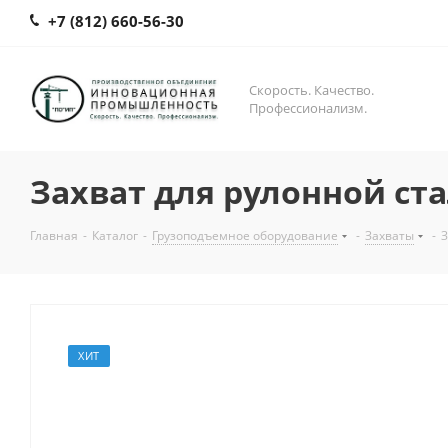
+7 (812) 660-56-30
Скорость. Качество.
Профессионализм.
Захват для рулонной ст
Главная
-
Каталог
-
Грузоподъемное оборудование
-
Захваты
-
З
ХИТ