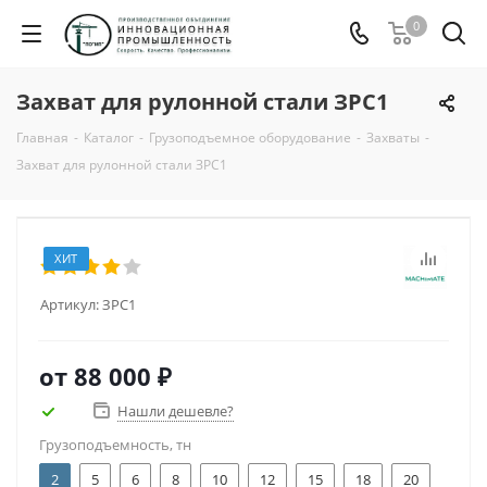
0
Захват для рулонной стали ЗРС1
Главная
-
Каталог
-
Грузоподъемное оборудование
-
Захваты
-
Захват для рулонной стали ЗРС1
ХИТ
Артикул:
ЗРС1
от
88 000 ₽
Нашли дешевле?
Грузоподъемность, тн
2
5
6
8
10
12
15
18
20