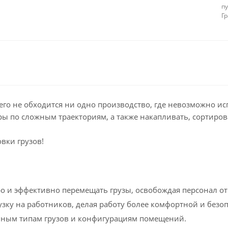
п
Г
его не обходится ни одно производство, где невозможно ис
 по сложным траекториям, а также накапливать, сортирова
вки грузов!
ро и эффективно перемещать грузы, освобождая персонал о
зку на работников, делая работу более комфортной и безо
ичным типам грузов и конфигурациям помещений.