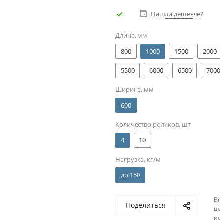
Нашли дешевле?
Длина, мм
800
1000
1500
2000
5500
6000
6500
7000
Ширина, мм
600
Количество роликов, шт
4
10
Нагрузка, кг/м
до 150
В
Поделиться
ц
и