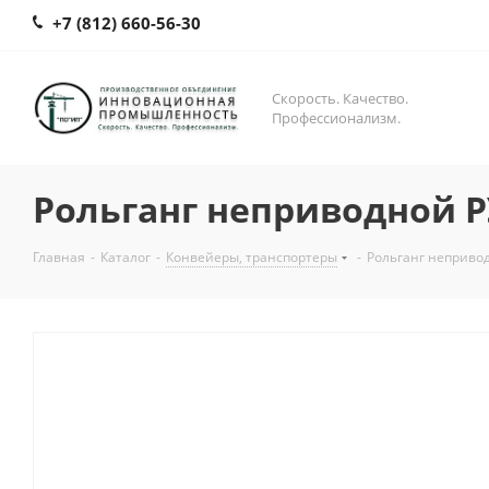
+7 (812) 660-56-30
Скорость. Качество.
Профессионализм.
Рольганг неприводной Р
Главная
-
Каталог
-
Конвейеры, транспортеры
-
Рольганг неприво