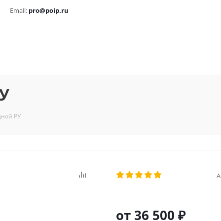
Email:
pro@poip.ru
У
дной РУ
А
от
36 500 ₽