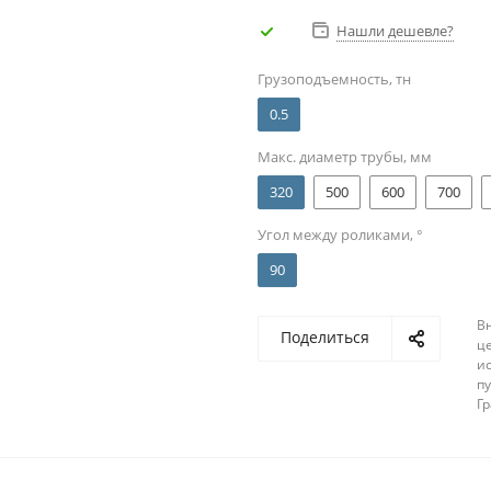
Нашли дешевле?
Грузоподъемность, тн
0.5
Макс. диаметр трубы, мм
320
500
600
700
Угол между роликами, °
90
В
Поделиться
ц
и
п
Г