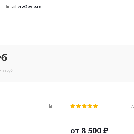
Email:
pro@poip.ru
уб
ля труб
А
от
8 500 ₽