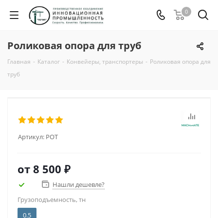
0
Роликовая опора для труб
Главная
-
Каталог
-
Конвейеры, транспортеры
-
Роликовая опора для
труб
Артикул:
РОТ
от
8 500 ₽
Нашли дешевле?
Грузоподъемность, тн
0.5