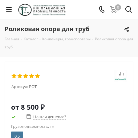
0
Роликовая опора для труб
Главная
-
Каталог
-
Конвейеры, транспортеры
-
Роликовая опора для
труб
Артикул:
РОТ
от
8 500 ₽
Нашли дешевле?
Грузоподъемность, тн
0.5