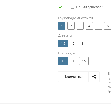
Нашли дешевле?
Грузоподъемность, тн
1
2
3
4
5
6
Длина, м
1.5
2
3
Ширина, м
0.5
1
1.5
В
Поделиться
ц
и
п
Г