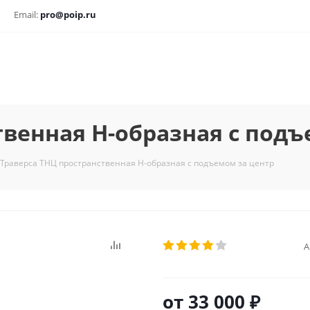
Email:
pro@poip.ru
твенная Н-образная с подъ
Траверса ТНЦ пространственная Н-образная с подъемом за центр
А
от
33 000 ₽