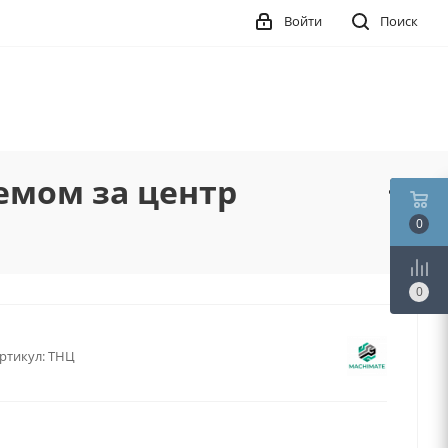
Войти
Поиск
емом за центр
0
0
ртикул:
ТНЦ