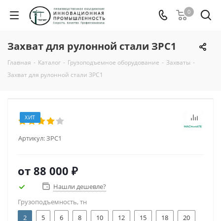
0
Захват для рулонной стали ЗРС1
Главная
-
Каталог
-
Грузоподъемное оборудование
-
Захваты
-
Захват для рулонной стали ЗРС1
ХИТ
Артикул:
ЗРС1
от
88 000 ₽
Нашли дешевле?
Грузоподъемность, тн
2
5
6
8
10
12
15
18
20