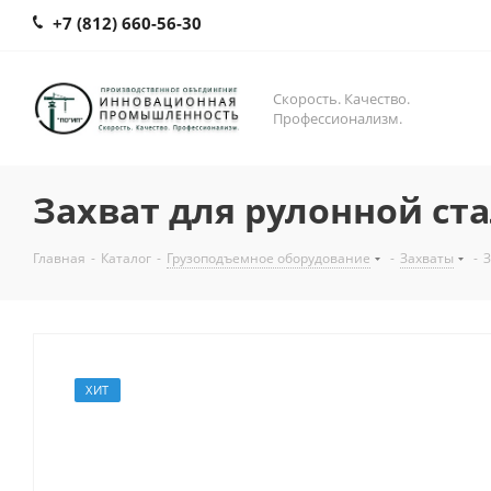
+7 (812) 660-56-30
Скорость. Качество.
Профессионализм.
Захват для рулонной ст
Главная
-
Каталог
-
Грузоподъемное оборудование
-
Захваты
-
З
ХИТ