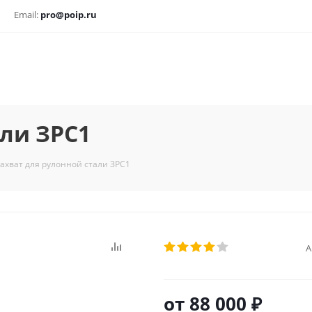
Email:
pro@poip.ru
али ЗРС1
ахват для рулонной стали ЗРС1
А
от
88 000 ₽