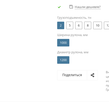
Нашли дешевле?
Грузоподъемность, тн
2
5
6
8
10
1
Ширина рулона, мм
1000
Диаметр рулона, мм
1200
В
Поделиться
ц
и
п
Г