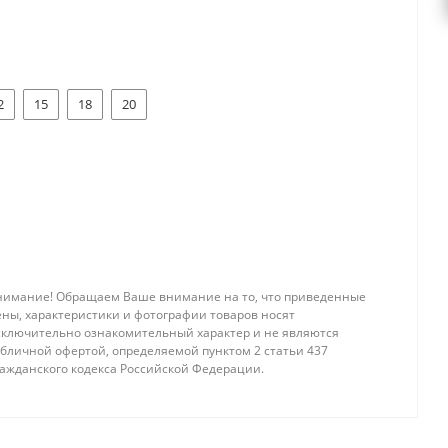
2
15
18
20
нимание! Обращаем Ваше внимание на то, что приведенные
ены, характеристики и фотографии товаров носят
сключительно ознакомительный характер и не являются
убличной офертой, определяемой пунктом 2 статьи 437
ражданского кодекса Российской Федерации.